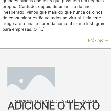
grandes aliadas daqueles que possuem um negócio
próprio. Contudo, depois de um início de ano
inesperado, vimos que mais do que nunca os olhos
do consumidor estão voltados ao virtual. Leia este
artigo até o final e aprenda como utilizar o Instagram
para empresas. O […]
Próximo
→
ADICIONE O TEXTO DO SEU TÍTULO AQUI
ADICIONE O TEXTO