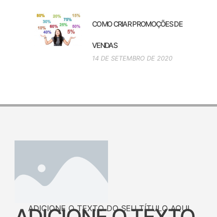
COMO CRIAR PROMOÇÕES DE
VENDAS
14 DE SETEMBRO DE 2020
ADICIONE O TEXTO DO SEU TÍTULO AQUI
ADICIONE O TEXTO