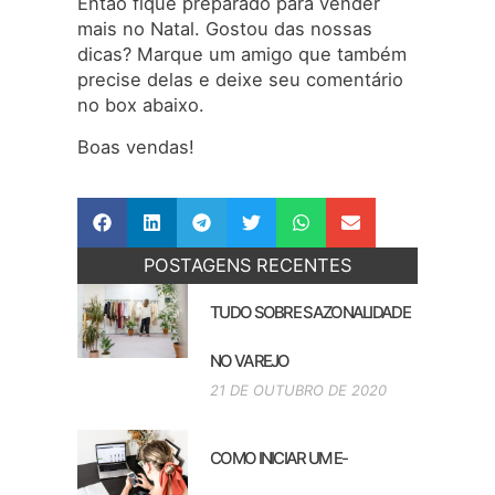
Então fique preparado para vender
mais no Natal. Gostou das nossas
dicas? Marque um amigo que também
precise delas e deixe seu comentário
no box abaixo.
Boas vendas!
POSTAGENS RECENTES
TUDO SOBRE SAZONALIDADE
NO VAREJO
21 DE OUTUBRO DE 2020
COMO INICIAR UM E-