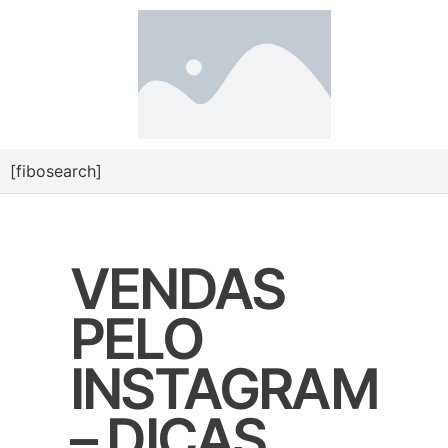
[fibosearch]
VENDAS
PELO
INSTAGRAM
– DICAS