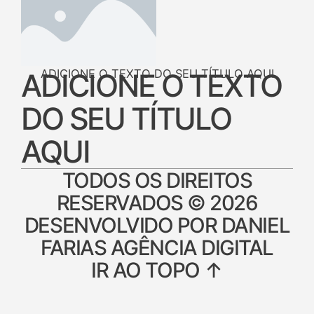
ADICIONE O TEXTO DO SEU TÍTULO AQUI
ADICIONE O TEXTO
DO SEU TÍTULO
AQUI
TODOS OS DIREITOS
RESERVADOS © 2026
DESENVOLVIDO POR DANIEL
FARIAS AGÊNCIA DIGITAL
IR AO TOPO ↑