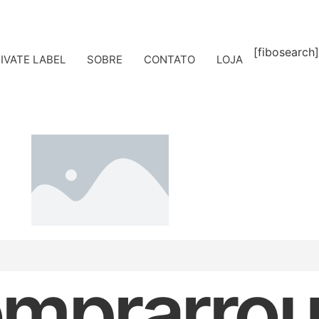
[fibosearch]
IVATE LABEL
SOBRE
CONTATO
LOJA
mprarro