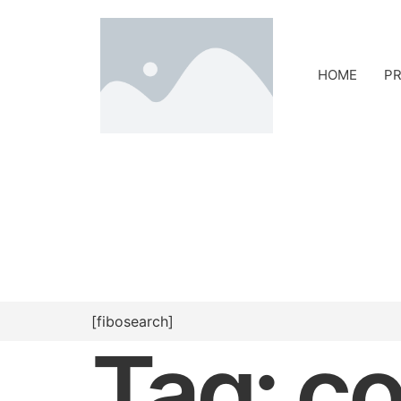
HOME
PR
[fibosearch]
Tag:
co