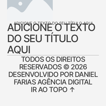
ADICIONE O TEXTO DO SEU TÍTULO AQUI
ADICIONE O TEXTO
DO SEU TÍTULO
AQUI
TODOS OS DIREITOS
RESERVADOS © 2026
DESENVOLVIDO POR DANIEL
FARIAS AGÊNCIA DIGITAL
IR AO TOPO ↑