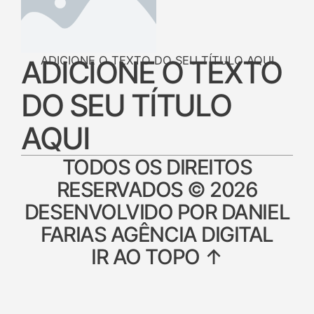
ADICIONE O TEXTO DO SEU TÍTULO AQUI
ADICIONE O TEXTO
DO SEU TÍTULO
AQUI
TODOS OS DIREITOS
RESERVADOS © 2026
DESENVOLVIDO POR DANIEL
FARIAS AGÊNCIA DIGITAL
IR AO TOPO ↑