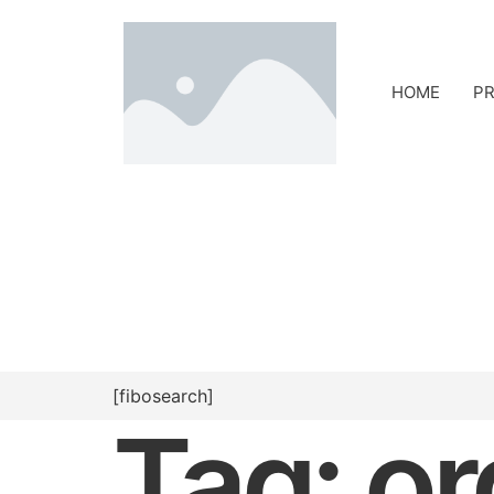
HOME
PR
[fibosearch]
Tag:
or