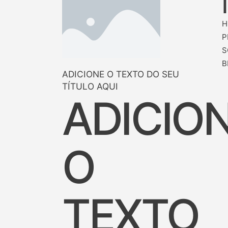
H
P
S
B
ADICIONE O TEXTO DO SEU
TÍTULO AQUI
ADICIO
O
TEXTO