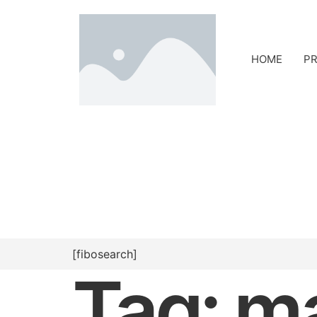
HOME
PR
[fibosearch]
Tag:
ma