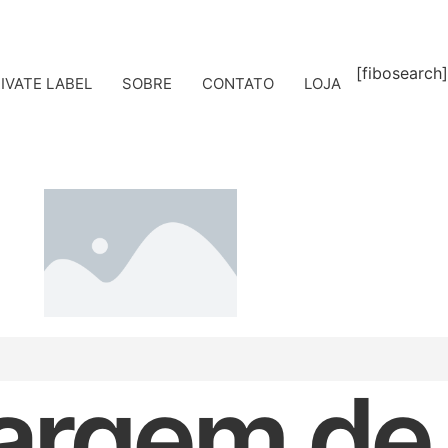
[fibosearch]
IVATE LABEL
SOBRE
CONTATO
LOJA
rgem de 