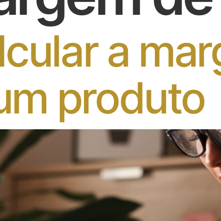
cular a ma
 um produto