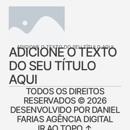
ADICIONE O TEXTO DO SEU TÍTULO AQUI
ADICIONE O TEXTO
DO SEU TÍTULO
AQUI
TODOS OS DIREITOS
RESERVADOS © 2026
DESENVOLVIDO POR DANIEL
FARIAS AGÊNCIA DIGITAL
IR AO TOPO ↑