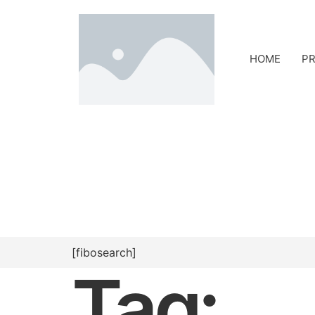
HOME
PR
[fibosearch]
Tag: