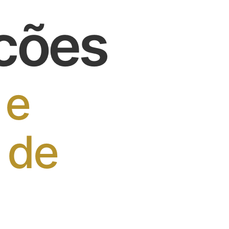
cões
 e
 de