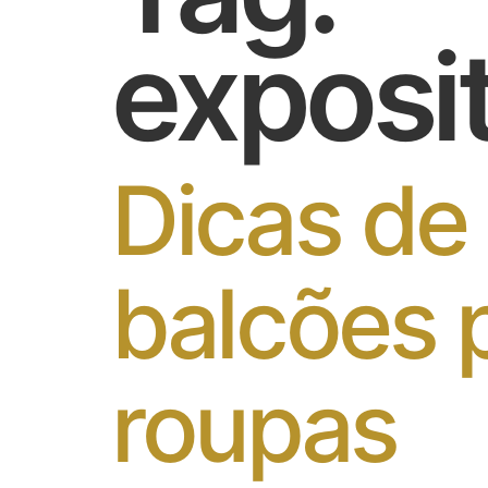
exposi
Dicas de
balcões p
roupas