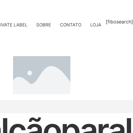
[fibosearch]
IVATE LABEL
SOBRE
CONTATO
LOJA
lcãoparal