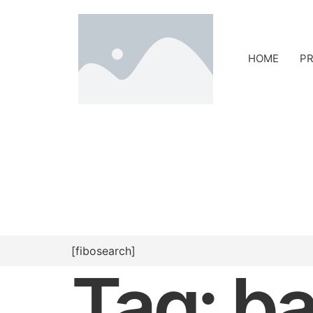
HOME
PR
[fibosearch]
Tag:
ba