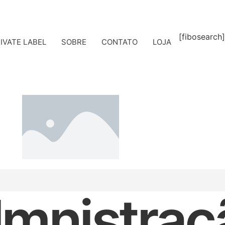
[fibosearch]
IVATE LABEL
SOBRE
CONTATO
LOJA
mnistraç