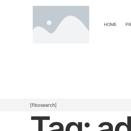
HOME
PR
[fibosearch]
Tag:
ad