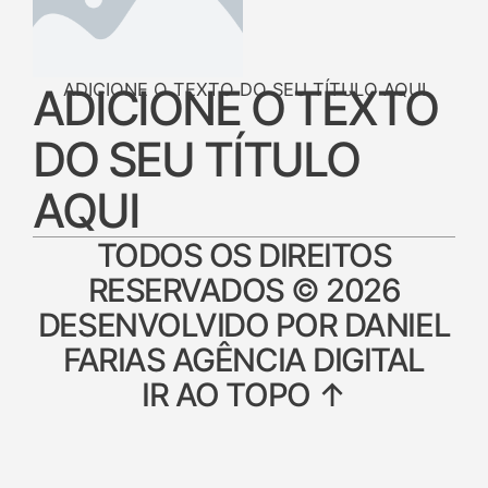
ADICIONE O TEXTO DO SEU TÍTULO AQUI
ADICIONE O TEXTO
DO SEU TÍTULO
AQUI
TODOS OS DIREITOS
RESERVADOS © 2026
DESENVOLVIDO POR DANIEL
FARIAS AGÊNCIA DIGITAL
IR AO TOPO ↑